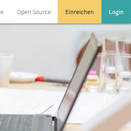
ee
Open Source
Einreichen
Login
Name oder Email-Adresse
Enter your username or email address
Passwort
Passwort vergessen