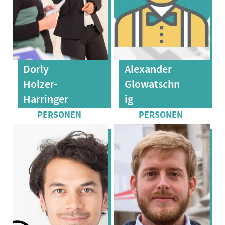
Dorly
Alexander
Holzer-
Glowatschn
Harringer
ig