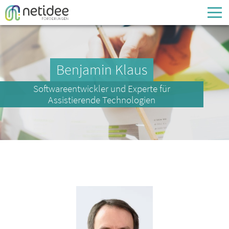
Enter your username or email address
Passwort
Benjamin Klaus
Softwareentwickler und Experte für
Passwort vergessen
Assistierende Technologien