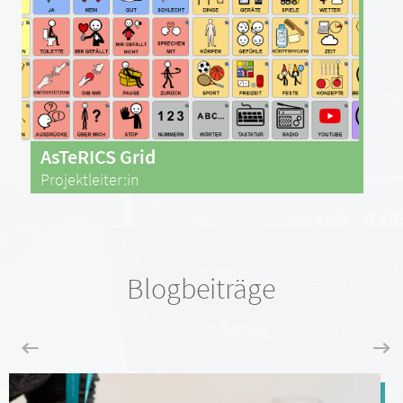
AsTeRICS Grid
Projektleiter:in
Blogbeiträge