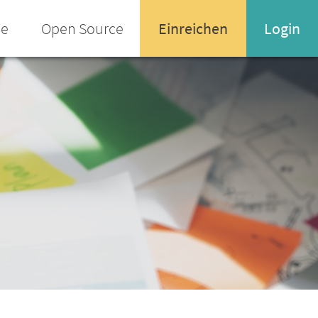
ee
Open Source
Einreichen
Login
Name oder Email-Adresse
Enter your username or email address
Passwort
Passwort vergessen