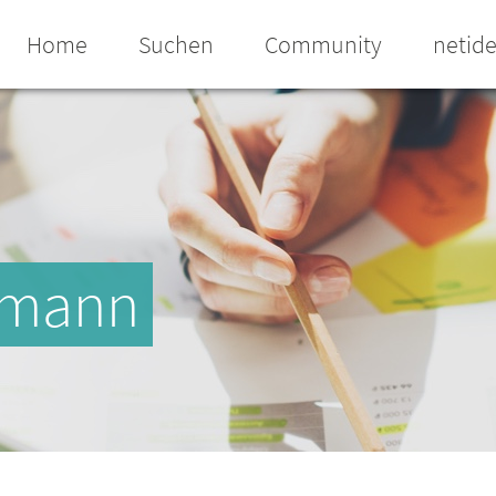
Home
Suchen
Community
netid
hmann