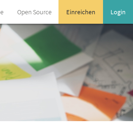
ee
Open Source
Einreichen
Login
Name oder Email-Adresse
Enter your username or email address
Passwort
Passwort vergessen