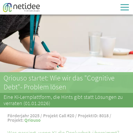
Enter your username or email address
Passwort
Passwort vergessen
Qriouso startet: Wie wir das "Cognitive
Debt"- Problem lösen
Eine KI-Lernplattform, die Hints gibt statt Lösungen zu
verraten (01.01.2026)
Förderjahr 2025 / Projekt Call #20 / ProjektID: 8018 /
Projekt:
Qriouso
Was passiert, wenn KI die Denkarbeit übernimmt?