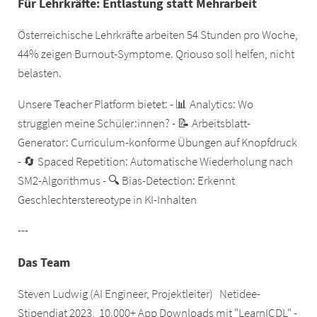
Für Lehrkräfte: Entlastung statt Mehrarbeit
Österreichische Lehrkräfte arbeiten 54 Stunden pro Woche,
44% zeigen Burnout-Symptome. Qriouso soll helfen, nicht
belasten.
Unsere Teacher Platform bietet: - 📊 Analytics: Wo
strugglen meine Schüler:innen? - 📝 Arbeitsblatt-
Generator: Curriculum-konforme Übungen auf Knopfdruck
- 🔄 Spaced Repetition: Automatische Wiederholung nach
SM2-Algorithmus - 🔍 Bias-Detection: Erkennt
Geschlechterstereotype in KI-Inhalten
---
Das Team
Steven Ludwig (AI Engineer, Projektleiter) Netidee-
Stipendiat 2023, 10.000+ App Downloads mit "LearnICDL" -