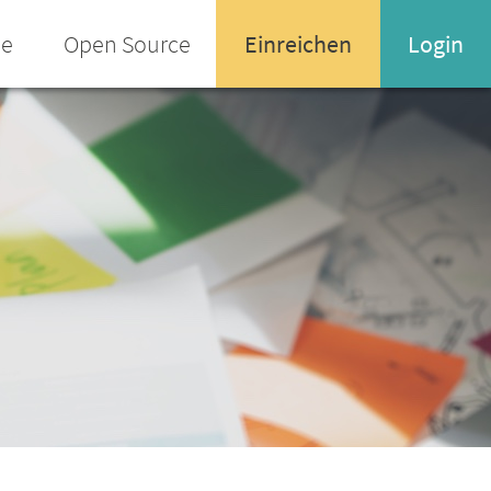
ee
Open Source
Einreichen
Login
Name oder Email-Adresse
Enter your username or email address
Passwort
Passwort vergessen