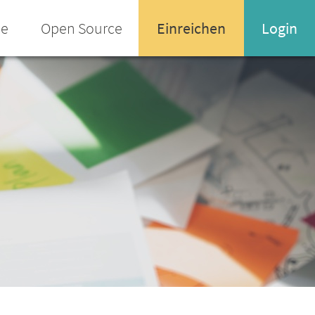
ee
Open Source
Einreichen
Login
Name oder Email-Adresse
Enter your username or email address
Passwort
Passwort vergessen