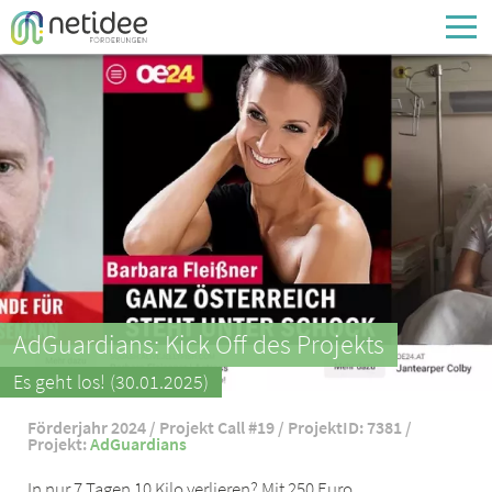
Enter your username or email address
Passwort
Passwort vergessen
AdGuardians: Kick Off des Projekts
Es geht los! (30.01.2025)
Förderjahr 2024 / Projekt Call #19 / ProjektID: 7381 /
Projekt:
AdGuardians
In nur 7 Tagen 10 Kilo verlieren? Mit 250 Euro