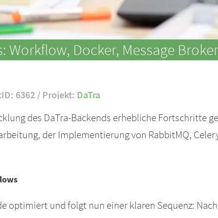
: Workflow, Docker, Message Broker
tID: 6362 / Projekt:
DaTra
icklung des DaTra-Backends erhebliche Fortschritte g
rbeitung, der Implementierung von RabbitMQ, Celery
flows
e optimiert und folgt nun einer klaren Sequenz: Nac