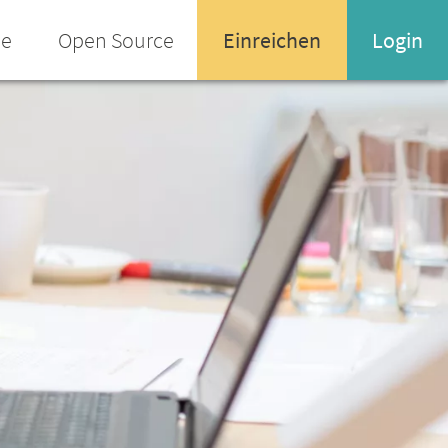
ee
Open Source
Einreichen
Login
Name oder Email-Adresse
Enter your username or email address
Passwort
Passwort vergessen