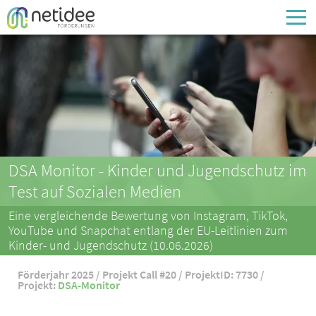
Enter your username or email address
Passwort
Passwort vergessen
DSA Monitor - Kinder und Jugendschutz im
Test auf Sozialen Medien
Eine vergleichende Bewertung von Instagram, TikTok,
YouTube und Snapchat entlang der EU-Leitlinien zum
Kinder- und Jugendschutz (10.06.2026)
Förderjahr 2025 / Projekt Call #20 / ProjektID: 7730 /
Projekt:
DSA-Monitor