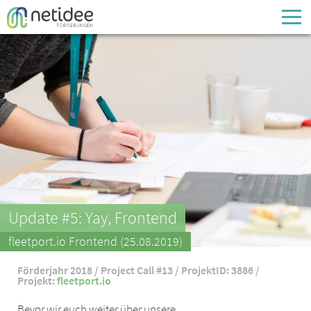
Enter your username or email address
Passwort
Passwort vergessen
Update #5: Yay, Frontend
fleetport.io Frontend (25.08.2019)
Förderjahr 2018 / Project Call #13 / ProjektID: 3886 /
Projekt:
fleetport.io
Bevor wir euch weiter über unsere