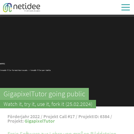
Enter your username or email address
Passwort
Passwort vergessen
GigapixelTutor going public
Watch it, try it, use it, fork it (25.02.2024)
Förderjahr 2022 / Projekt Call #17 / ProjektID: 6384 /
Projekt:
GigapixelTutor
Freie Software zur Lehre von großen Bilddateien