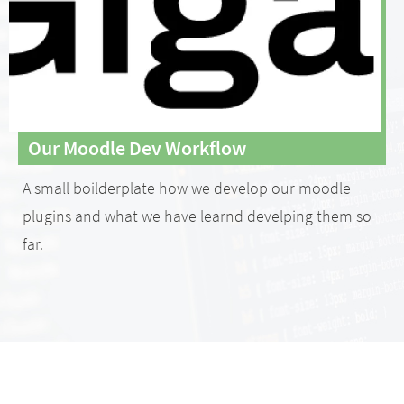
Our Moodle Dev Workflow
A small boilderplate how we develop our moodle
plugins and what we have learnd develping them so
far.