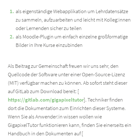
als eigenständige Webapplikation um Lehrdatensätze
zu sammeln, aufzuarbeiten und leicht mit Kolleg:innen
oder Lernenden sicher zu teilen
als Moodle-Plugin um einfach einzelne großformatige
Bilder in Ihre Kurse einzubinden
Als Beitrag zur Gemeinschaft freuen wir uns sehr, den
Quellcode der Software unter einer Open-Source-Lizenz
(MIT) verfügbar machen zu können. Ab sofort steht dieser
auf GitLab zum Download bereit: [
https://gitlab.com/gigapixeltutor
]. Techniker finden
dort die Dokumentation zum Einrichten dieser Systeme.
Wenn Sie als Anwender:in wissen wollen wie
GigapixelTutor funktionieren kann, finden Sie einerseits ein
Handbuch in den Dokumenten auf [