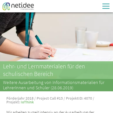
Enter your username or email address
Passwort
Passwort vergessen
Lehr- und Lernmaterialen für den
schulischen Bereich
Weitere Ausarbeitung von Informationsmaterialien für
LehrerInnen und Schüler (28.06.2019)
Förderjahr 2018 / Project Call #13 / ProjektID: 4070 /
Projekt:
IoThink
Wir arbeiten zurzeit intensiv an der Ausarbeitung der