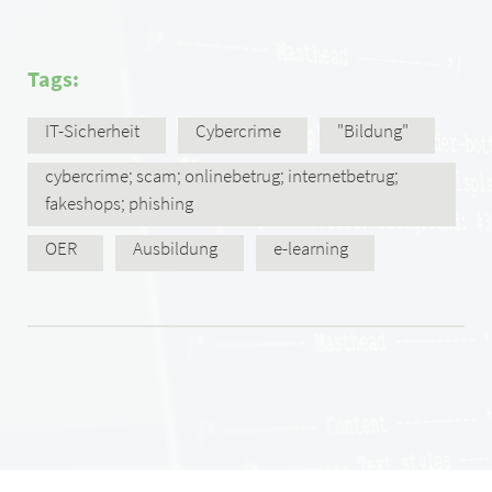
Tags:
IT-Sicherheit
Cybercrime
"Bildung"
cybercrime; scam; onlinebetrug; internetbetrug;
fakeshops; phishing
OER
Ausbildung
e-learning