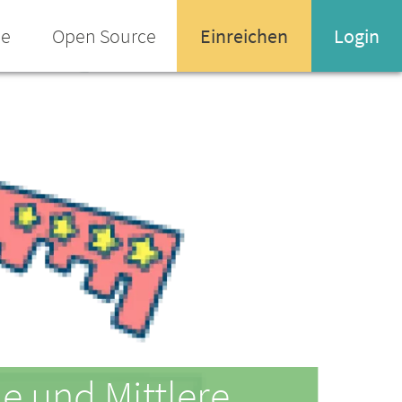
ee
Open Source
Einreichen
Login
Name oder Email-Adresse
Enter your username or email address
Passwort
Passwort vergessen
ne und Mittlere