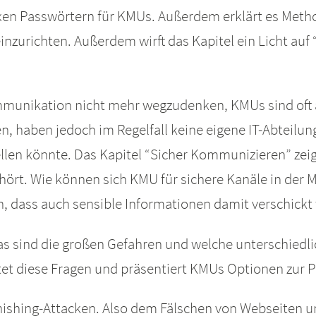
xen Passwörtern für KMUs. Außerdem erklärt es Meth
inzurichten. Außerdem wirft das Kapitel ein Licht auf 
 Kommunikation nicht mehr wegzudenken, KMUs sind of
, haben jedoch im Regelfall keine eigene IT-Abteilung
len könnte. Das Kapitel “Sicher Kommunizieren” zei
gehört. Wie können sich KMU für sichere Kanäle in d
n, dass auch sensible Informationen damit verschick
, was sind die großen Gefahren und welche unterschied
rtet diese Fragen und präsentiert KMUs Optionen zur P
shing-Attacken. Also dem Fälschen von Webseiten un