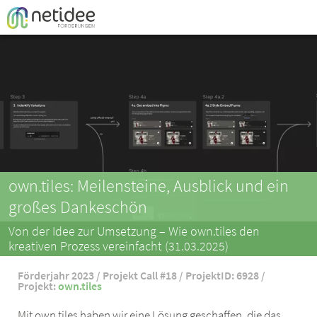
Enter your username or email address
Passwort
Passwort 
own.tiles: Meilensteine, Ausblick und ein
großes Dankeschön
Von der Idee zur Umsetzung – Wie own.tiles den
kreativen Prozess vereinfacht (31.03.2025)
Förderjahr 2023 / Projekt Call #18 / ProjektID: 6928 /
Projekt:
own.tiles
Mit own.tiles haben wir eine Lösung geschaffen, die das