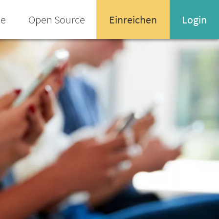
ee
Open Source
Einreichen
Login
Name oder Email-Adresse
Enter your username or email address
Passwort
Passwort vergessen