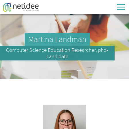
Enter your username or email address
Passwort
Martina Landman
Computer Science Education Researcher, phd-
Passwort vergessen
candidate