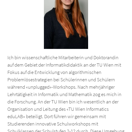
Ich bin wissenschaftliche Mitarbeiterin und Doktorandin
auf dem Gebiet der Informatikdidaktik an der TU Wien mit
Fokus auf die Entwicklung von algorithmischen
Problemlösestrategien bei Schülerinnen und Schülern
während «unplugged»-Workshops. Nach mehrjähriger
Lehrtätigkeit in Informatik und Mathematik zog es mich in
die Forschung. An der TU Wien bin ich wesentlich an der
Organisation und Leitung des «TU Wien Informatics
eduLAB» beteiligt. Dort führen wir gemeinsam mit
Studierenden innovative Schulworkshops mit
Schulklassen der Schulstufen 2-12 durch. Diese Umgebung