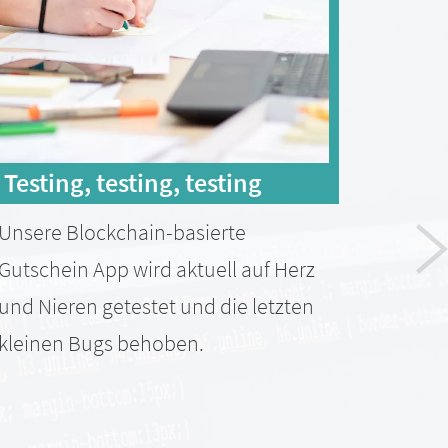
Testing, testing, testing
iOS
Unsere Blockchain-basierte
Wie i
Gutschein App wird aktuell auf Herz
angek
und Nieren getestet und die letzten
unser
kleinen Bugs behoben.
Geträ
Zent