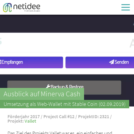
Enter your username or email address
Passwort
Passwort vergessen
Ausblick auf Minerva Cash
Umsetzung als Web-Wallet mit Stable Coin (02.09.2019)
Förderjahr 2017 / Project Call #12 / ProjektID: 2321 /
Projekt:
Vallet
Das Ziel des Projekts Vallet war es, ein einfaches und