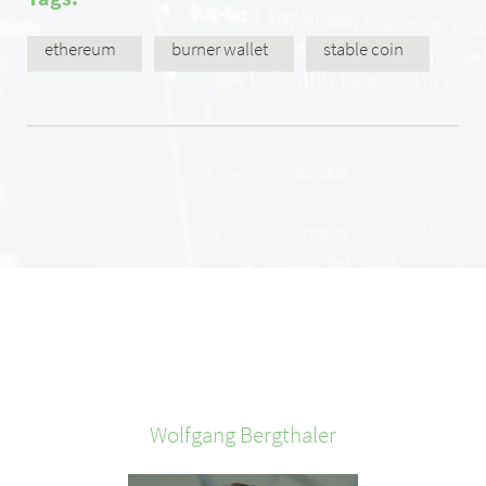
ethereum
burner wallet
stable coin
Wolfgang
Bergthaler