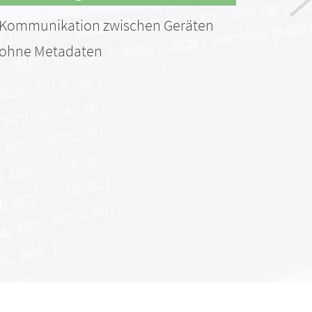
Kommunikation zwischen Geräten
Safin
ohne Metadaten
DNS-A