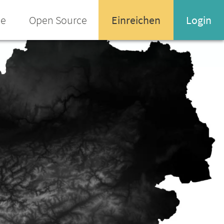
ee
Open Source
Einreichen
Login
Name oder Email-Adresse
Enter your username or email address
Passwort
Passwort vergessen