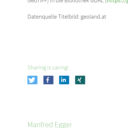
GeoTIFF) in die Bibliothek GDAL (
https://
Datenquelle Titelbild: geoland.at
Sharing is caring!
Manfred
Egger