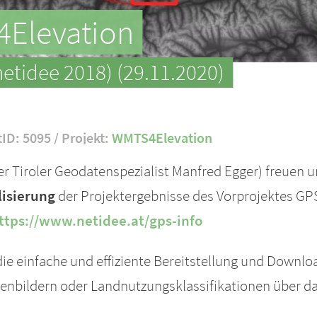
4Elevation
netidee 2018) (29.11.2020)
tID: 5095 / Projekt:
WMTS4Elevation
Tiroler Geodatenspezialist Manfred Egger) freuen un
lisierung
der Projektergebnisse des Vorprojektes GP
ttps://www.netidee.at/gps-info
die einfache und effiziente Bereitstellung und Downl
itenbildern oder Landnutzungsklassifikationen über da