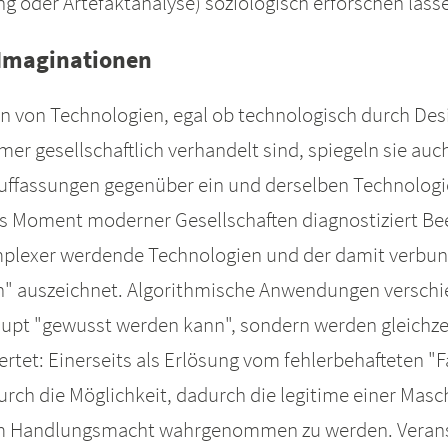
 oder Artefaktanalyse) soziologisch erforschen lass
Imaginationen
von Technologien, egal ob technologisch durch Des
mer gesellschaftlich verhandelt sind, spiegeln sie au
 Auffassungen gegenüber ein und derselben Technolo
les Moment moderner Gesellschaften diagnostiziert Be
plexer werdende Technologien und der damit verbu
n" auszeichnet. Algorithmische Anwendungen verschi
aupt "gewusst werden kann", sondern werden gleichze
et: Einerseits als Erlösung vom fehlerbehafteten "F
 durch die Möglichkeit, dadurch die legitime einer M
um Handlungsmacht wahrgenommen zu werden. Verans