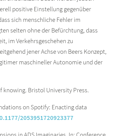
ell positive Einstellung gegenüber
 dass sich menschliche Fehler im
ten selten ohne der Befürchtung, dass
eit, im Verkehrsgeschehen zu
eitgehend jener Achse von Beers Konzept,
egitimer maschineller Autonomie und der
f knowing. Bristol University Press.
mendations on Spotify: Enacting data
/10.1177/2053951720923377
ensions in ADS Imaginaries. In: Conference