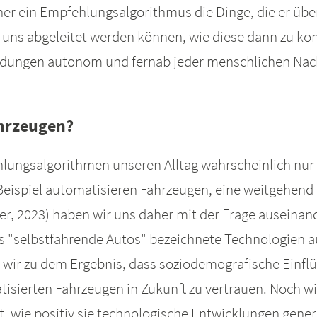
er ein Empfehlungsalgorithmus die Dinge, die er über
 uns abgeleitet werden können, wie diese dann zu k
eidungen autonom und fernab jeder menschlichen Nach
ahrzeugen?
ngsalgorithmen unseren Alltag wahrscheinlich nur 
ispiel automatisieren Fahrzeugen, eine weitgehend g
er, 2023) haben wir uns daher mit der Frage auseina
als "selbstfahrende Autos" bezeichnete Technologien 
wir zu dem Ergebnis, dass soziodemografische Einflü
sierten Fahrzeugen in Zukunft zu vertrauen. Noch wich
t, wie positiv sie technologische Entwicklungen gene