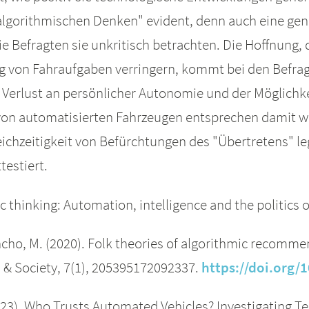
gorithmischen Denken" evident, denn auch eine gener
ie Befragten sie unkritisch betrachten. Die Hoffnung,
g von Fahraufgaben verringern, kommt bei den Befrag
 Verlust an persönlicher Autonomie und der Möglichk
 von automatisierten Fahrzeugen entsprechen damit w
ichzeitigkeit von Befürchtungen des "Übertretens" l
testiert.
c thinking: Automation, intelligence and the politics o
& Sancho, M. (2020). Folk theories of algorithmic recom
 & Society, 7(1), 205395172092337.
https://doi.org
2023). Who Trusts Automated Vehicles? Investigating T