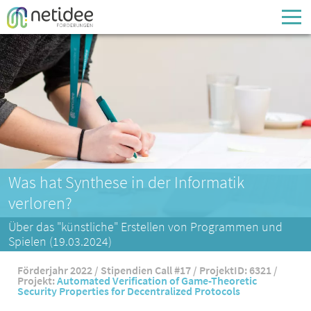
Enter your username or email address
Passwort
Passwort vergessen
Was hat Synthese in der Informatik
verloren?
Über das "künstliche" Erstellen von Programmen und
Spielen (19.03.2024)
Förderjahr 2022 / Stipendien Call #17 / ProjektID: 6321 /
Projekt:
Automated Verification of Game-Theoretic
Security Properties for Decentralized Protocols