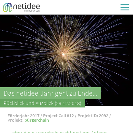
Enter your username or email address
Passwort
Passwort vergessen
Das netidee-Jahr geht zu Ende...
Rückblick und Ausblick (29.12.2018)
Förderjahr 2017 / Project Call #12 / ProjektID: 2092 /
Projekt:
bürgerchain
... aber die bürgerchain steht erst am Anfang