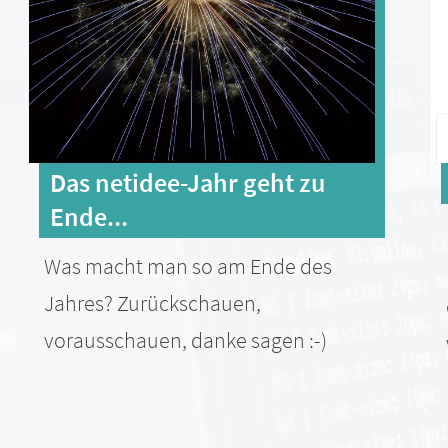
Das netidee-Jahr geht zu
Ende...
Was macht man so am Ende des
Jahres? Zurückschauen,
vorausschauen, danke sagen :-)