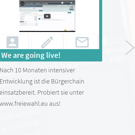
We are going live!
Das
Nach 10 Monaten intensiver
Das D
Entwicklung ist die Bürgerchain
ist g
einsatzbereit. Probiert sie unter
Termi
www.freiewahl.eu aus!