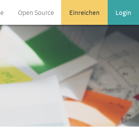
ee
Open Source
Einreichen
Login
Name oder Email-Adresse
Enter your username or email address
Passwort
Passwort vergessen