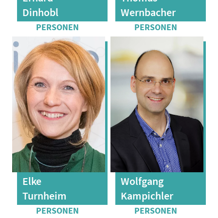
Dinhobl
Wernbacher
Elke
Wolfgang
Turnheim
Kampichler