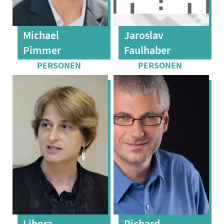
Michael
Jaroslav
Pimmer
Faulhaber
Libora
Richard