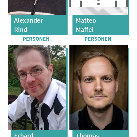
Alexander
Matteo
Rind
Maffei
Erhard
Thomas