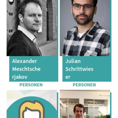
Alexander
Julian
Meschtsche
Schrittwies
rjakov
er