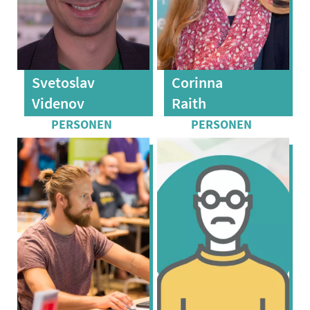
Svetoslav
Corinna
Videnov
Raith