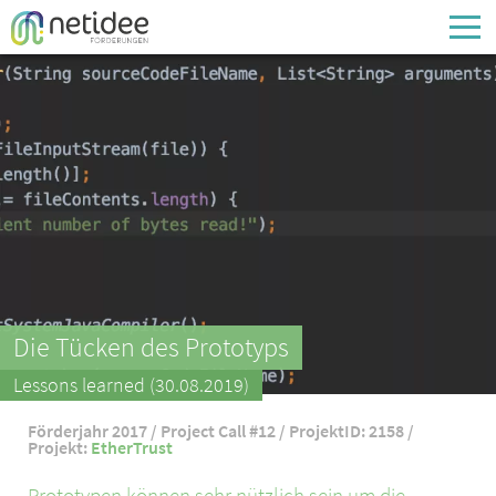
Enter your username or email address
Passwort
Passwort vergessen
Die Tücken des Prototyps
Lessons learned (30.08.2019)
Förderjahr 2017 / Project Call #12 / ProjektID: 2158 /
Projekt:
EtherTrust
Prototypen können sehr nützlich sein um die