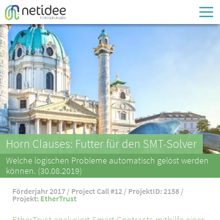
Enter your username or email address
Passwort
Passwort vergessen
Horn Clauses: Futter für den SMT-Solver
Welche logischen Probleme automatisch gelöst werden
können. (30.08.2019)
Förderjahr 2017 / Project Call #12 / ProjektID: 2158 /
Projekt:
EtherTrust
EtherTrust analysiert Smart Contracts mithilfe eines