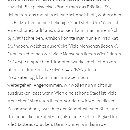
zuweist. Beispielsweise könnte man das Prädikat
S(x)
definieren, das meint “x ist eine schöne Stadt”, wobei x hier
als Platzhalter für eine beliebige Stadt steht. Um “Wien ist
eine schöne Stadt” auszudrücken, kann man nun einfach
S(Wien)
schreiben. Ähnlich könnte man nun ein Prädikat
L(x)
haben, welches ausdrückt “Viele Menschen lieben x”.
Dann beschreiben wir “Viele Menschen lieben Wien” durch
L(Wien
). Entsprechend, könnten wir die Implikation von
oben ausdrücken als
S(Wien) → L(Wien)
. In der
Prädikatenlogik kann man nun aber noch
weitergehen: Angenommen, wir wollen nun nicht nur
ausdrücken, dass wenn Wien eine schöne Stadt ist, viele
Menschen Wien auch lieben, sondern wir wollen diesen
Zusammenhang zwischen der Schönheit einer Stadt und
der Liebe, die ihr zuteil wird, als eine Gesetzmäßigkeit für
alle Städte ausdrücken. Dann können wir das in der