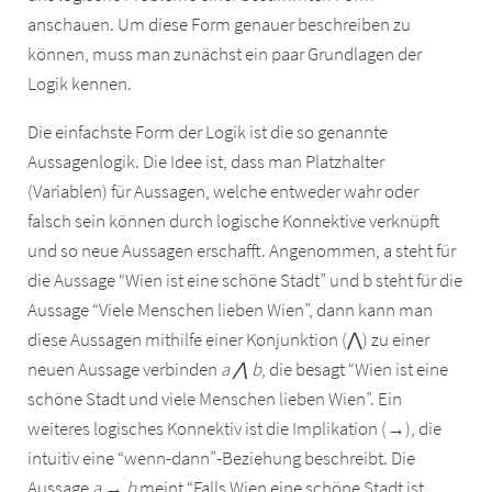
anschauen. Um diese Form genauer beschreiben zu
können, muss man zunächst ein paar Grundlagen der
Logik kennen.
Die einfachste Form der Logik ist die so genannte
Aussagenlogik. Die Idee ist, dass man Platzhalter
(Variablen) für Aussagen, welche entweder wahr oder
falsch sein können durch logische Konnektive verknüpft
und so neue Aussagen erschafft. Angenommen, a steht für
die Aussage “Wien ist eine schöne Stadt” und b steht für die
Aussage “Viele Menschen lieben Wien”, dann kann man
diese Aussagen mithilfe einer Konjunktion (⋀) zu einer
neuen Aussage verbinden
a ⋀ b
, die besagt “Wien ist eine
schöne Stadt und viele Menschen lieben Wien”. Ein
weiteres logisches Konnektiv ist die Implikation (→), die
intuitiv eine “wenn-dann”-Beziehung beschreibt. Die
Aussage
a → b
meint “Falls Wien eine schöne Stadt ist,