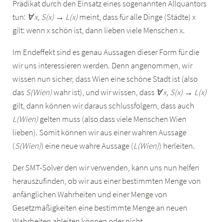
Prädikat durch den Einsatz eines sogenannten Allquantors
tun:
∀ x, S(x) → L(x)
meint, dass für alle Dinge (Städte) x
gilt: wenn x schön ist, dann lieben viele Menschen x.
Im Endeffekt sind es genau Aussagen dieser Form für die
wir uns interessieren werden. Denn angenommen, wir
wissen nun sicher, dass Wien eine schöne Stadt ist (also
das
S(Wien)
wahr ist), und wir wissen, dass
∀ x, S(x) → L(x)
gilt, dann können wir daraus schlussfolgern, dass auch
L(Wien)
gelten muss (also dass viele Menschen Wien
lieben). Somit können wir aus einer wahren Aussage
(
S(Wien)
) eine neue wahre Aussage (
L(Wien)
) herleiten.
Der SMT-Solver den wir verwenden, kann uns nun helfen
herauszufinden, ob wir aus einer bestimmten Menge von
anfänglichen Wahrheiten und einer Menge von
Gesetzmäßigkeiten eine bestimmte Menge an neuen
Wahrheiten ableiten können oder nicht.