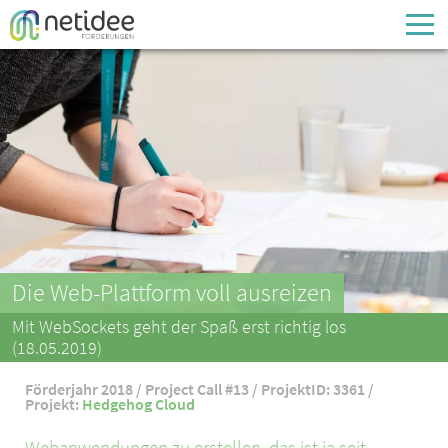
Enter your username or email address
Passwort
Passwort vergessen
Die Web-Plattform voll ausreizen
Mit WebSockets geht der Spaß erst richtig los
(18.05.2019)
Förderjahr 2018 / Project Call #13 / ProjektID: 3361 /
Projekt:
Hedgehog Cloud
Webanwendungen zu erstellen, das ist ja seit