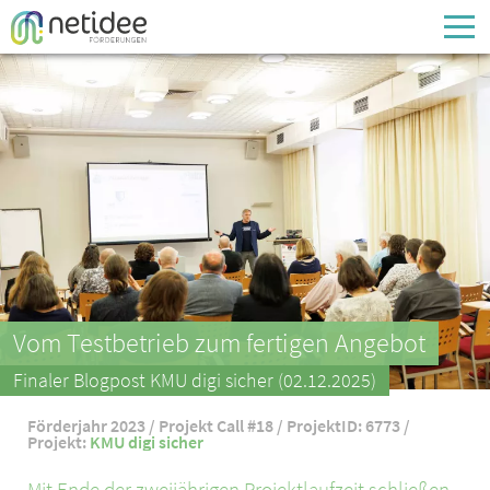
Enter your username or email address
Passwort
Passwort vergessen
Vom Testbetrieb zum fertigen Angebot
Finaler Blogpost KMU digi sicher (02.12.2025)
Förderjahr 2023 / Projekt Call #18 / ProjektID: 6773 /
Projekt:
KMU digi sicher
Mit Ende der zweijährigen Projektlaufzeit schließen