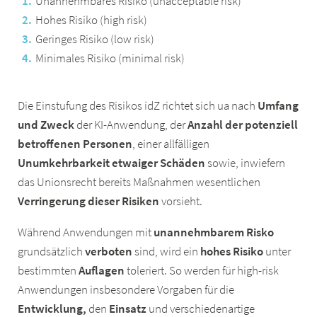
Unannehmbares Risiko (unacceptable risk)
Hohes Risiko (high risk)
Geringes Risiko (low risk)
Minimales Risiko (minimal risk)
Die Einstufung des Risikos idZ richtet sich ua nach
Umfang
und Zweck
der KI-Anwendung, der
Anzahl der potenziell
betroffenen Personen
, einer allfälligen
Unumkehrbarkeit etwaiger Schäden
sowie, inwiefern
das Unionsrecht bereits Maßnahmen wesentlichen
Verringerung dieser Risiken
vorsieht.
Während Anwendungen mit
unannehmbarem Risko
grundsätzlich
verboten
sind, wird ein
hohes Risiko
unter
bestimmten
Auflagen
toleriert. So werden für high-risk
Anwendungen insbesondere Vorgaben für die
Entwicklung,
den
Einsatz
und verschiedenartige