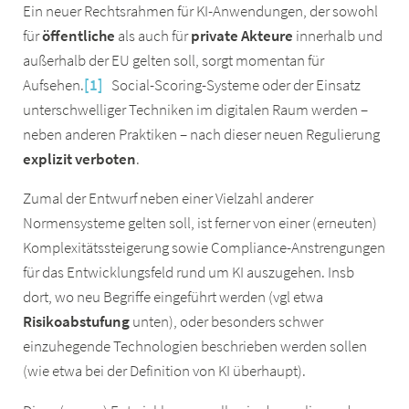
Ein neuer Rechtsrahmen für KI-Anwendungen, der sowohl
für
öffentliche
als auch für
private
Akteure
innerhalb und
außerhalb der EU gelten soll, sorgt momentan für
Aufsehen.
[1]
Social-Scoring-Systeme oder der Einsatz
unterschwelliger Techniken im digitalen Raum werden –
neben anderen Praktiken – nach dieser neuen Regulierung
explizit verboten
.
Zumal der Entwurf neben einer Vielzahl anderer
Normensysteme gelten soll, ist ferner von einer (erneuten)
Komplexitätssteigerung sowie Compliance-Anstrengungen
für das Entwicklungsfeld rund um KI auszugehen. Insb
dort, wo neu Begriffe eingeführt werden (vgl etwa
Risikoabstufung
unten), oder besonders schwer
einzuhegende Technologien beschrieben werden sollen
(wie etwa bei der Definition von KI überhaupt).