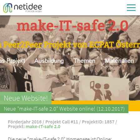
Enter your username or email address
Passwort
Passwort vergessen
Neue Website!
Neue "make-IT-safe 2.0" Website online! (12.10.2017)
Förderjahr 2016 / Projekt Call #11 / ProjektID: 1857 /
Projekt:
make-IT-safe 2.0
Die neue "make-IT-safe 2.0" Homepage ist Online: