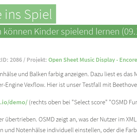
 ins Spiel
können Kinder spielend lernen (09.
tID: 2086 / Projekt:
Open Sheet Music Display - Encor
hälse und Balken farbig anzeigen. Dazu liest es das M
-Engine Vexflow. Hier ist unser Testfall mit Beethoven
b.io/demo/
(rechts oben bei "Select score" "OSMD Fun
ber übertrieben. OSMD zeigt an, was der Nutzer im XM
n und Notenhälse individuell einstellen, oder die Fa