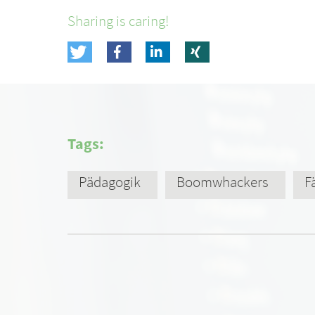
Sharing is caring!
Tags:
Pädagogik
Boomwhackers
F