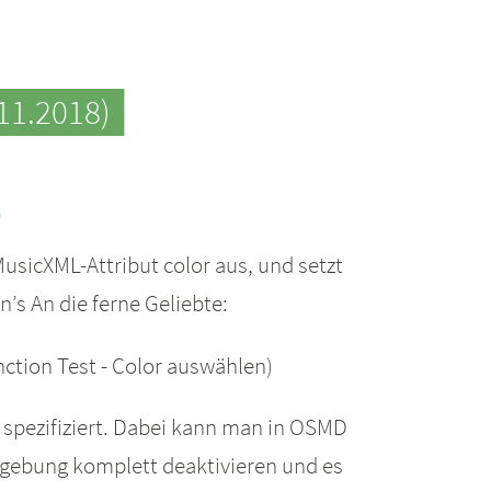
11.2018)
e
usicXML-Attribut color aus, und setzt
’s An die ferne Geliebte:
ction Test - Color auswählen)
L spezifiziert. Dabei kann man in OSMD
rbgebung komplett deaktivieren und es