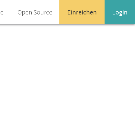
ee
Open Source
Einreichen
Login
Name oder Email-Adresse
Enter your username or email address
Passwort
Passwort vergessen