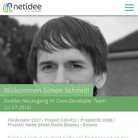
Enter your username or email address
Passwort
Passwort vergessen
Willkommen Simon Schmid!
Zweiter Neuzugang im Core-Developer Team
(11.07.2018)
Förderjahr 2017 / Project Call #12 / ProjektID: 2086 /
Projekt:
Open Sheet Music Display - Encore
Simon Schmid studiert Software Engineering an der