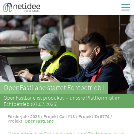
Enter your username or email address
Passwort
Passwort vergessen
OpenFastLane startet Echtbetrieb !
OpenFastLane ist produktiv – unsere Plattform ist im
Echtbetrieb (07.07.2025)
Förderjahr 2023 / Projekt Call #18 / ProjektID: 6774 /
Projekt:
OpenFastLane
Nach intensiver Entwicklungs- und Testphase ist es