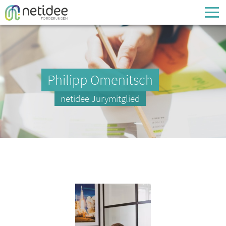
Enter your username or email address
Passwort
Philipp Omenitsch
Passwort vergessen
netidee Jurymitglied