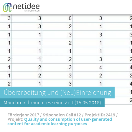
Enter your username or email address
Passwort
Passwor
Überarbeitung und (Neu)Einreichung
Manchmal braucht es seine Zeit (15.05.2018)
Förderjahr 2017 / Stipendien Call #12 / ProjektID: 2419 /
Projekt:
Quality and consumption of user-generated
content for academic learning purposes