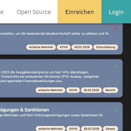
ee
Open Source
Einreichen
Login
Name oder Email-Adresse
Enter your username or email address
Passwort
Passwort vergessen