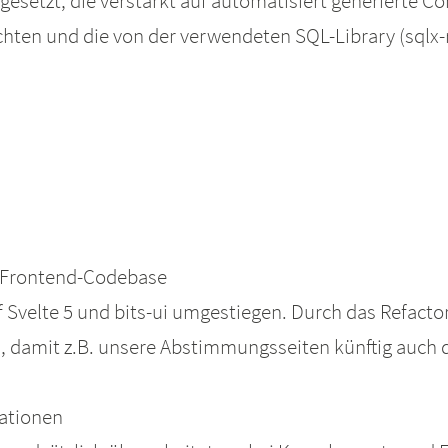
gesetzt, die verstärkt auf automatisiert generierte Co
chten und die von der verwendeten SQL-Library (sqlx
n Frontend-Codebase
f Svelte 5 und bits-ui umgestiegen. Durch das Refact
nd, damit z.B. unsere Abstimmungsseiten künftig auch
mationen