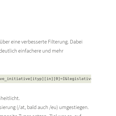
über eine verbesserte Filterung. Dabei
 deutlich einfachere und mehr
ve
_initiative[ityp][in][0]=I&legislative_
initiati
eitlicht.
sierung (/at, bald auch /eu) umgestiegen.