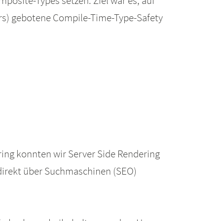
mposite-Types setzen. Ziel war es, auf
-rs) gebotene Compile-Time-Type-Safety
oring konnten wir Server Side Rendering
 direkt über Suchmaschinen (SEO)