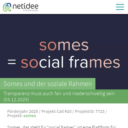
Enter your username or email address
Passwort
Passwort vergessen
Somes und der soziale Rahmen
Transparenz muss auch fair und niederschwellig sein
(03.12.2025)
Förderjahr 2025 / Projekt Call #20 / ProjektID: 7723 /
Projekt:
somes
Somes, das steht für “social frames”, ist eine Plattform für