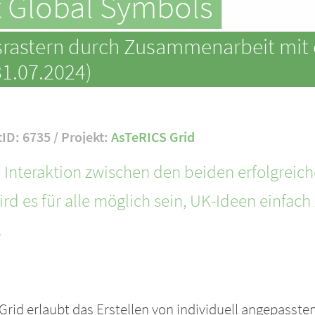
ft Global Symbols
rastern durch Zusammenarbeit mit 
31.07.2024)
tID: 6735 / Projekt:
AsTeRICS Grid
 Interaktion zwischen den beiden erfolgreic
rd es für alle möglich sein, UK-Ideen einfach 
.
rid erlaubt das Erstellen von individuell angepasste