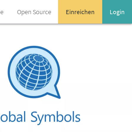
ee
Open Source
Einreichen
Login
Name oder Email-Adresse
Enter your username or email address
Passwort
Passwort vergessen