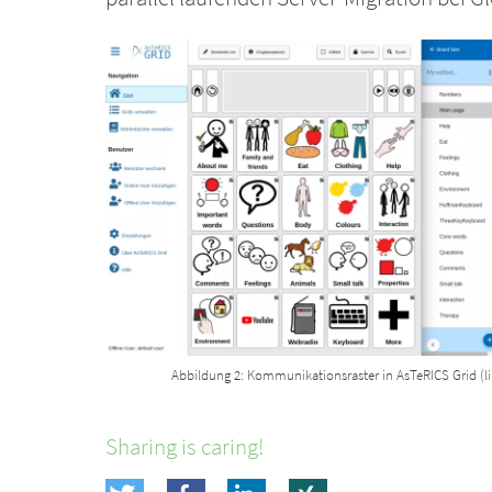
Abbildung 2: Kommunikationsraster in AsTeRICS Grid (li
Sharing is caring!