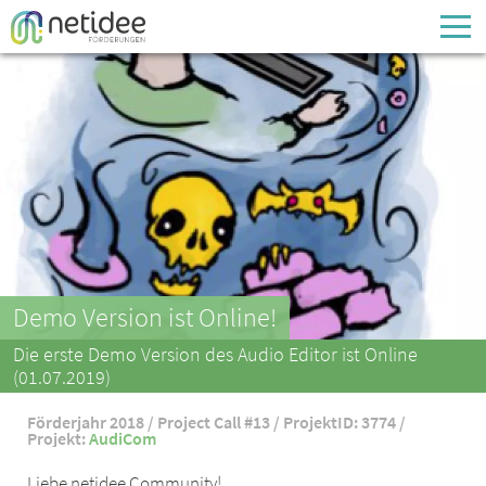
Enter your username or email address
Passwort
Passwort vergessen
Demo Version ist Online!
Die erste Demo Version des Audio Editor ist Online
(01.07.2019)
Förderjahr 2018 / Project Call #13 / ProjektID: 3774 /
Projekt:
AudiCom
Liebe netidee Community!