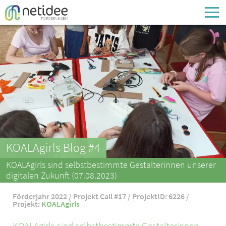
Enter your username or email address
Passwort
Passwort vergessen
KOALAgirls Blog #4
KOALAgirls sind selbstbestimmte Gestalterinnen unserer
digitalen Zukunft (07.08.2023)
Förderjahr 2022 / Projekt Call #17 / ProjektID: 6226 /
Projekt:
KOALAgirls
KOALAgirls sind selbstbestimmte Gestalterinnen