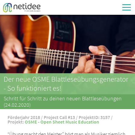
Enter your username or email address
Passwort
Passwort vergessen
Der neue OSME Blattleseübungsgenerator
- So funktioniert es!
Schritt für Schritt zu deinen neuen Blattleseübungen
(24.02.2020)
Förderjahr 2018 / Project Call #13 / ProjektID: 3157 /
Projekt:
OSME - Open Sheet Music Education
“Übung macht den Meister” hört man als Musiker ziemlich