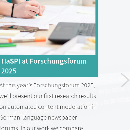
HaSPI at Forschungsforum
Wie
2025
CrO
At this year’s Forschungsforum 2025,
CrOS
we’ll present our first research results
zur 
on automated content moderation in
Softw
German-language newspaper
Anal
forums. In our work we compare
zur n