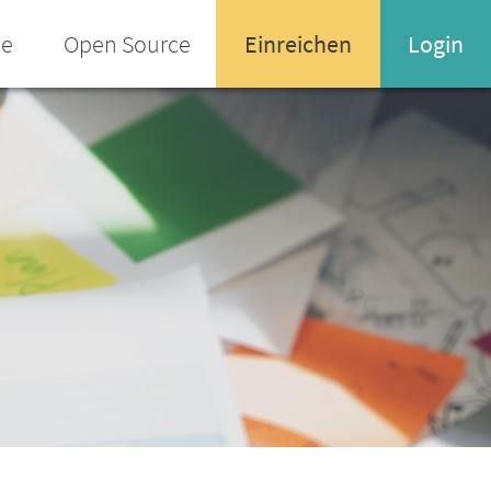
ee
Open Source
Einreichen
Login
Name oder Email-Adresse
Enter your username or email address
Passwort
Passwort vergessen