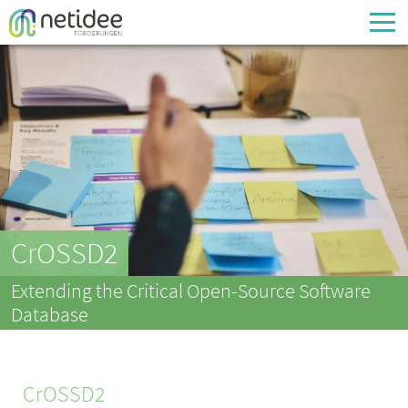
Enter your username or email address
Passwort
Passwort vergessen
CrOSSD2
Extending the Critical Open-Source Software
Database
CrOSSD2