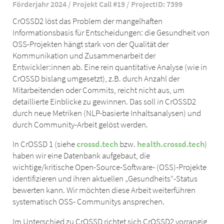
Förderjahr 2024 / Projekt Call #19 / ProjectID: 7399
CrOSSD2 löst das Problem der mangelhaften
Informationsbasis für Entscheidungen: die Gesundheit von
OSS-Projekten hängt stark von der Qualität der
Kommunikation und Zusammenarbeit der
Entwickler:innen ab. Eine rein quantitative Analyse (wie in
CrOSSD bislang umgesetzt), z.B. durch Anzahl der
Mitarbeitenden oder Commits, reicht nicht aus, um
detaillierte Einblicke zu gewinnen. Das soll in CrOSSD2
durch neue Metriken (NLP-basierte Inhaltsanalysen) und
durch Community-Arbeit gelöst werden.
In CrOSSD 1 (siehe
crossd.tech
bzw.
health.crossd.tech
)
haben wir eine Datenbank aufgebaut, die
wichtige/kritische Open-Source-Software- (OSS)-Projekte
identifizieren und ihren aktuellen „Gesundheits“-Status
bewerten kann. Wir möchten diese Arbeit weiterführen
systematisch OSS- Communitys ansprechen.
Im Unterschied zu CrOSSD richtet sich CrOSSD2 vorrangig