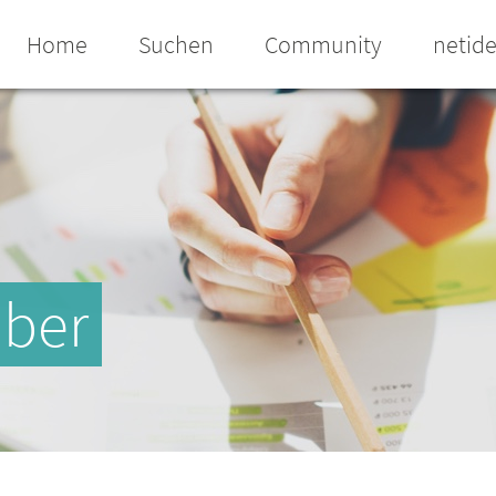
Home
Suchen
Community
netid
iber