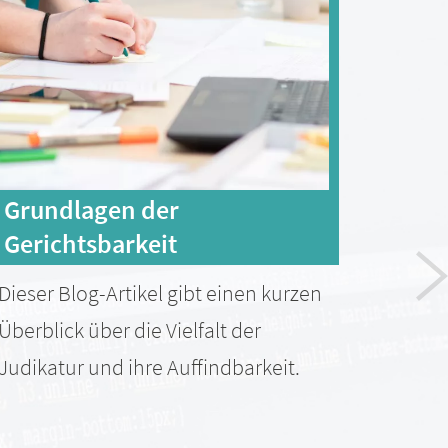
Grundlagen der
shr
Gerichtsbarkeit
Wir s
Dieser Blog-Artikel gibt einen kurzen
unser
Überblick über die Vielfalt der
"shri
Judikatur und ihre Auffindbarkeit.
und w
besch