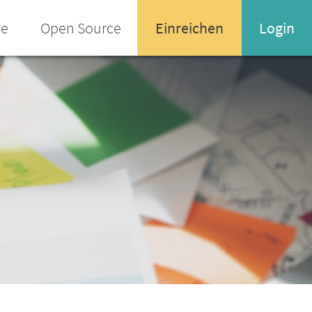
ee
Open Source
Einreichen
Login
Name oder Email-Adresse
Enter your username or email address
Passwort
Passwort vergessen