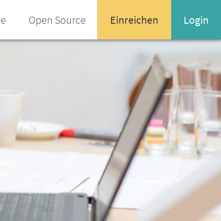
ee
Open Source
Einreichen
Login
Name oder Email-Adresse
Enter your username or email address
Passwort
Passwort vergessen