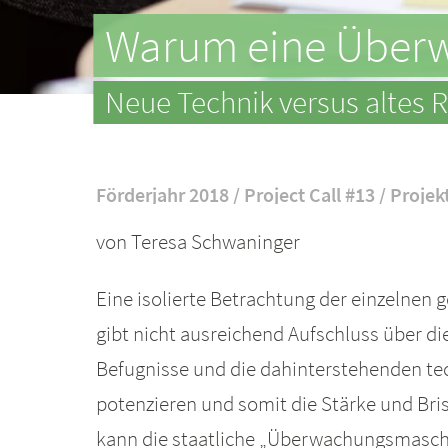
Warum eine Überw
Neue Technik versus altes R
Förderjahr 2018 / Project Call #13 / Projek
von Teresa Schwaninger
Eine isolierte Betrachtung der einzelne
gibt nicht ausreichend Aufschluss über di
Befugnisse und die dahinterstehenden tec
potenzieren und somit die Stärke und Br
kann die staatliche „Überwachungsmaschi