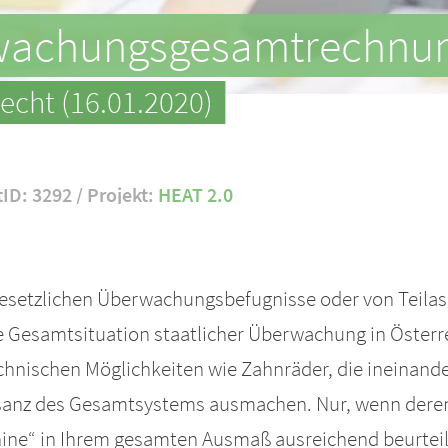
achungsgesamtrechnung 
echt (16.01.2020)
tID: 3292 / Projekt:
HEAT 2.0
n gesetzlichen Überwachungsbefugnisse oder von Teil
e Gesamtsituation staatlicher Überwachung in Österre
hnischen Möglichkeiten wie Zahnräder, die ineinander
isanz des Gesamtsystems ausmachen. Nur, wenn dere
ne“ in Ihrem gesamten Ausmaß ausreichend beurteilt