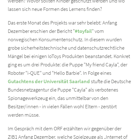
werden? Wovor sollten Kinder geschützt werden und wo
lassen sich neue Formen des Lernens finden?
Das erste Monat des Projekts war sehr belebt: Anfang
Dezember erschien der Bericht "
#toyfail
" vom
norwegischen Konsumentenschutz. In diesem wurden
grobe sicherheitstechnische und datenschutzrechtliche
Mängel bei einigen IoToys Produkten beanstandet. Konkret
ging es um drei Produkte: die Puppe "My friend Cayla", der
Roboter "i-QUE" und "Hello Barbie". In Folge eines
Gutachtens der Universität Saarland
stufte die Deutsche
Bundesnetzagentur die Puppe "Cayla" als verbotenes
Spionagewerkzeug ein, das unmittelbar von den
Besitzer/innen - in vielen Fällen wohl Eltern - zerstört
werden müsse.
Im Gespräch mit dem ORF erzählten wir gegenüber der
ZIB1 Anfang Dezember, welche Spielzeuge als „Internet of