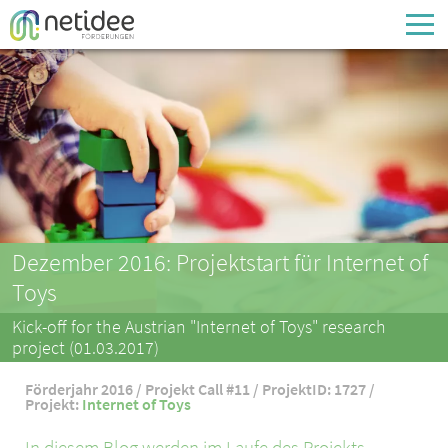
Enter your username or email address
Passwort
Passwort vergessen
Dezember 2016: Projektstart für Internet of
Toys
Kick-off for the Austrian "Internet of Toys" research
project (01.03.2017)
Förderjahr 2016 / Projekt Call #11 / ProjektID: 1727 /
Projekt:
Internet of Toys
In diesem Blog werden im Laufe des Projekts